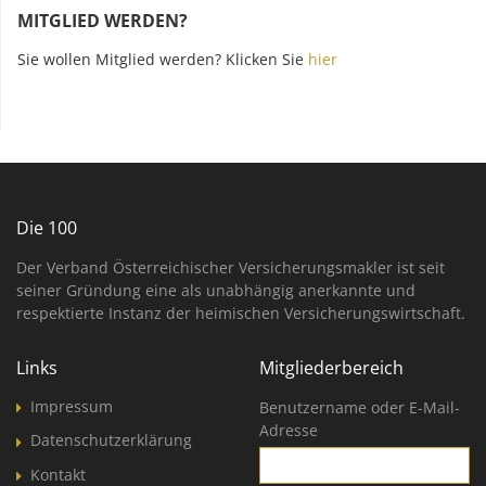
MITGLIED WERDEN?
Sie wollen Mitglied werden? Klicken Sie
hier
Die 100
Der Verband Österreichischer Versicherungsmakler ist seit
seiner Gründung eine als unabhängig anerkannte und
respektierte Instanz der heimischen Versicherungswirtschaft.
Links
Mitgliederbereich
Impressum
Benutzername oder E-Mail-
Adresse
Datenschutzerklärung
Kontakt