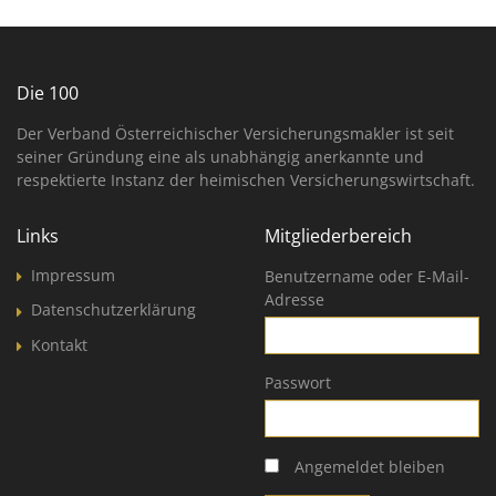
Die 100
Der Verband Österreichischer Versicherungsmakler ist seit
seiner Gründung eine als unabhängig anerkannte und
respektierte Instanz der heimischen Versicherungswirtschaft.
Links
Mitgliederbereich
Impressum
Benutzername oder E-Mail-
Adresse
Datenschutzerklärung
Kontakt
Passwort
Angemeldet bleiben