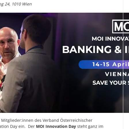
ng 24, 1010 Wien
 Mitglieder:innen des Verband Österreichischer
ation Day ein. Der
MOI Innovation Day
steht ganz im