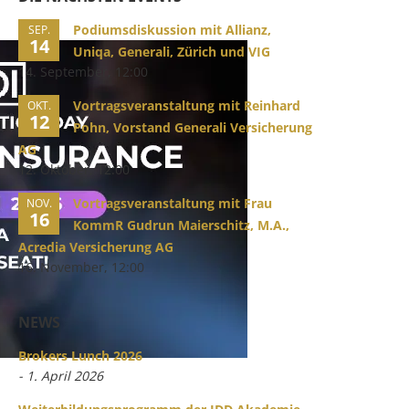
Podiumsdiskussion mit Allianz,
SEP.
14
Uniqa, Generali, Zürich und VIG
14. September, 12:00
Vortragsveranstaltung mit Reinhard
OKT.
12
Pohn, Vorstand Generali Versicherung
AG
12. Oktober, 12:00
Vortragsveranstaltung mit Frau
NOV.
16
KommR Gudrun Maierschitz, M.A.,
Acredia Versicherung AG
16. November, 12:00
NEWS
Brokers Lunch 2026
- 1. April 2026