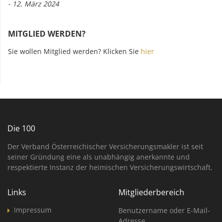
- 12. März 2024
MITGLIED WERDEN?
Sie wollen Mitglied werden? Klicken Sie
hier
Die 100
Der Verband Österreichischer Versicherungsmakler ist seit
seiner Gründung eine als unabhängig anerkannte und
respektierte Instanz der heimischen Versicherungswirtschaft.
Links
Mitgliederbereich
Impressum
Benutzername oder E-Mail-
Adresse