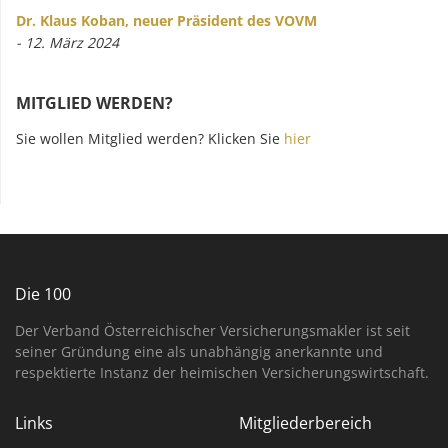
Dr. Klaus Koban, neuer Präsident des VOVM
- 12. März 2024
MITGLIED WERDEN?
Sie wollen Mitglied werden? Klicken Sie
hier
Die 100
Der Verband Österreichischer Versicherungsmakler ist seit
seiner Gründung eine als unabhängig anerkannte und
respektierte Instanz der heimischen Versicherungswirtschaft.
Links
Mitgliederbereich