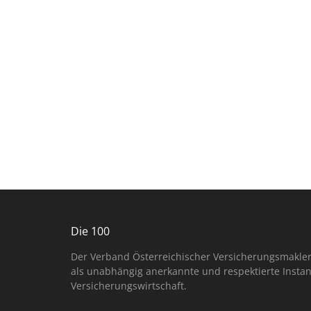
Die 100
Der Verband Österreichischer Versicherungsmakler 
als unabhängig anerkannte und respektierte Insta
Versicherungswirtschaft.